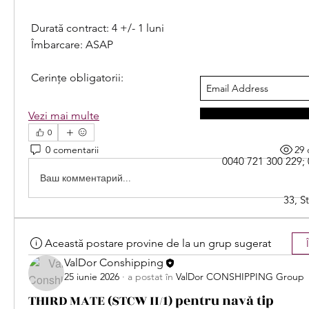
 Durată contract: 4 +/- 1 luni
 Îmbarcare: ASAP
 Cerințe obligatorii:
Vezi mai multe
0
0 comentarii
29 
0040 721 300 229; 
Ваш комментарий...
33, S
Această postare provine de la un grup sugerat
ValDor Conshipping
25 iunie 2026
·
a postat în
ValDor CONSHIPPING Group
THIRD MATE (STCW II/1) pentru navă tip