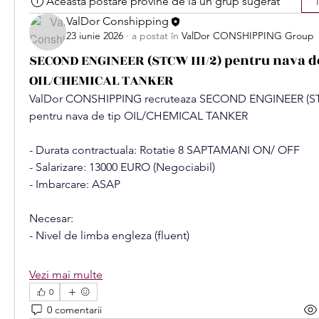
Această postare provine de la un grup sugerat
ValDor Conshipping
23 iunie 2026
·
a postat în
ValDor CONSHIPPING Group
SECOND ENGINEER (STCW III/2) pentru nava de
OIL/CHEMICAL TANKER
ValDor CONSHIPPING recruteaza SECOND ENGINEER (STC
pentru nava de tip OIL/CHEMICAL TANKER
- Durata contractuala: Rotatie 8 SAPTAMANI ON/ OFF
- Salarizare: 13000 EURO (Negociabil)
- Imbarcare: ASAP
Necesar:
- Nivel de limba engleza (fluent)
Vezi mai multe
0
0 comentarii