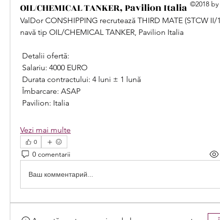
©2018 by
OIL/CHEMICAL TANKER, Pavilion Italia
ValDor CONSHIPPING recrutează THIRD MATE (STCW II/1)
navă tip OIL/CHEMICAL TANKER, Pavilion Italia
 Detalii ofertă:
 Salariu: 4000 EURO
 Durata contractului: 4 luni ± 1 lună
 Îmbarcare: ASAP
 Pavilion: Italia
Vezi mai multe
0
0 comentarii
Ваш комментарий...