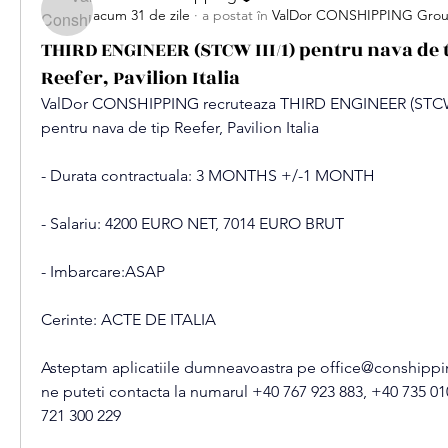
acum 31 de zile
·
a postat în
ValDor CONSHIPPING Gro
THIRD ENGINEER (STCW III/1) pentru nava de 
Reefer, Pavilion Italia
ValDor CONSHIPPING recruteaza 
THIRD ENGINEER (STCW I
pentru nava de tip Reefer, Pavilion Italia
- Durata contractuala: 3 MONTHS +/-1 MONTH
- Salariu: 4200 EURO NET, 7014 EURO BRUT
- Imbarcare:ASAP
Cerinte: ACTE DE ITALIA
Asteptam aplicatiile dumneavoastra pe 
office@conshippi
ne puteti contacta la numarul +40 767 923 883, +40 735 010
721 300 229