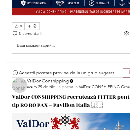
0
0 comentarii
Ваш комментарий...
Această postare provine de la un grup sugerat
ValDor Conshipping
acum 29 de zile
·
a postat în
ValDor CONSHIPPING Gro
ValDor CONSHIPPING recrutează FITTER pent
tip RO RO PAX – Pavilion Italia 🇮🇹