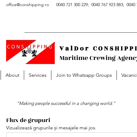
office@conshipping.ro
0040 721 300 229; 0040 767 923 883; 0040 
V a l D o r C O N S H I P P I
Maritime Crewing Agenc
About
Services
Join to Whatsapp Groups
Vacanc
"Making people successful in a changing world."
Flux de grupuri
Vizualizează grupurile și mesajele mai jos.