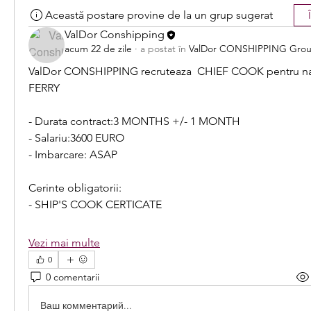
Această postare provine de la un grup sugerat
ValDor Conshipping
acum 22 de zile
·
a postat în
ValDor CONSHIPPING Gro
ValDor CONSHIPPING recruteaza  CHIEF COOK pentru nav
FERRY
- Durata contract:3 MONTHS +/- 1 MONTH
- Salariu:3600 EURO
- Imbarcare: ASAP
Cerinte obligatorii:
- SHIP'S COOK CERTICATE
Vezi mai multe
0
0 comentarii
Ваш комментарий...