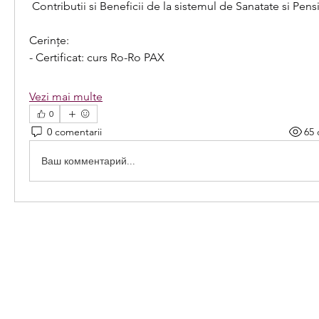
 Contributii si Beneficii de la sistemul de Sanatate si Pensii
Cerințe:
- Certificat: curs Ro-Ro PAX
Vezi mai multe
0
0 comentarii
65 
Ваш комментарий...