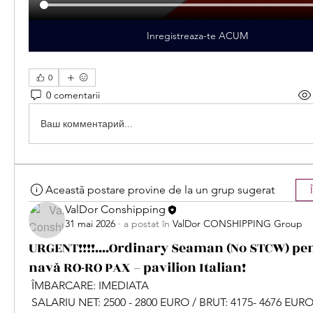
Inregistreaza-te ACUM
0
0 comentarii
Ваш комментарий...
Această postare provine de la un grup sugerat
ValDor Conshipping
31 mai 2026
·
a postat în
ValDor CONSHIPPING Group
URGENT!!!!....Ordinary Seaman (No STCW) pe
navă RO-RO PAX – pavilion Italian!
 ÎMBARCARE: IMEDIATA
 SALARIU NET: 2500 - 2800 EURO / BRUT: 4175- 4676 EUR