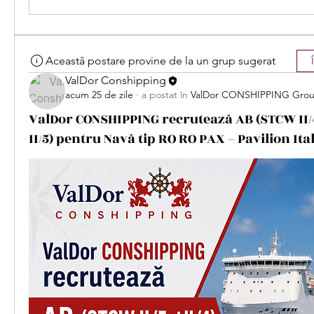
Această postare provine de la un grup sugerat
ValDor Conshipping
acum 25 de zile
·
a postat în
ValDor CONSHIPPING Gro
ValDor CONSHIPPING recrutează AB (STCW II/
II/5) pentru Navă tip RO RO PAX – Pavilion Ita