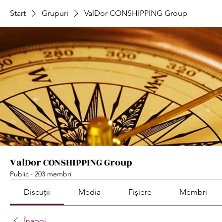
Start
Grupuri
ValDor CONSHIPPING Group
ValDor CONSHIPPING Group
Public
·
203 membri
Discuții
Media
Fișiere
Membri
Înapoi