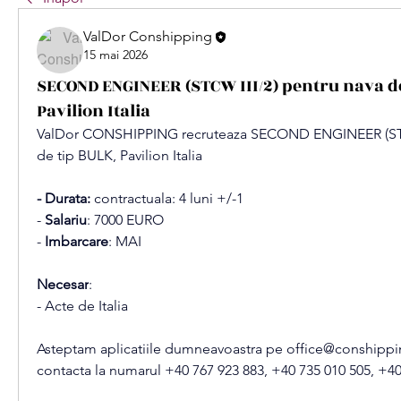
ValDor Conshipping
15 mai 2026
SECOND ENGINEER (STCW III/2) pentru nava de
Pavilion Italia
ValDor CONSHIPPING recruteaza SECOND ENGINEER (STCW
de tip BULK, Pavilion Italia
- Durata:
 contractuala: 4 luni +/-1
- 
Salariu
: 7000 EURO
- 
Imbarcare
: MAI
Necesar
:
- Acte de Italia
Asteptam aplicatiile dumneavoastra pe 
office@conshippi
contacta la numarul +40 767 923 883, +40 735 010 505, +40