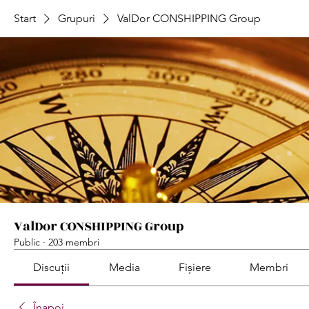
Start
Grupuri
ValDor CONSHIPPING Group
ValDor CONSHIPPING Group
Public
·
203 membri
Discuții
Media
Fișiere
Membri
Înapoi