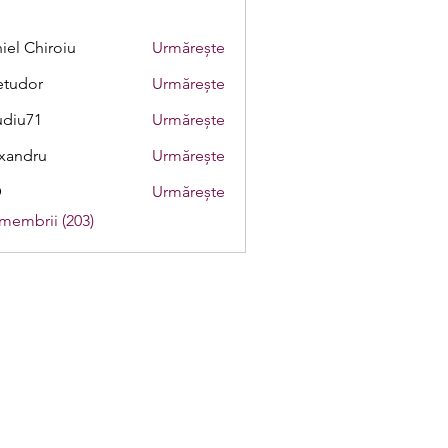
iel Chiroiu
Urmărește
etudor
Urmărește
or
udiu71
Urmărește
1
xandru
Urmărește
D
Urmărește
 membrii (203)