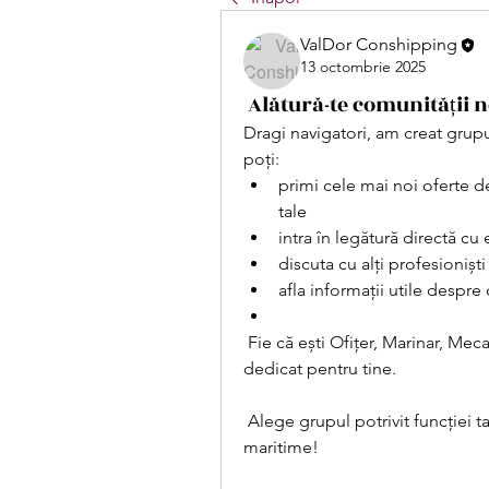
ValDor Conshipping
13 octombrie 2025
Alătură-te comunității 
Dragi navigatori, am creat grupu
poți:
primi cele mai noi oferte de
tale
intra în legătură directă c
discuta cu alți profesioniș
afla informații utile despre 
 Fie că ești Ofițer, Marinar, Mec
dedicat pentru tine.
 Alege grupul potrivit funcției t
maritime!