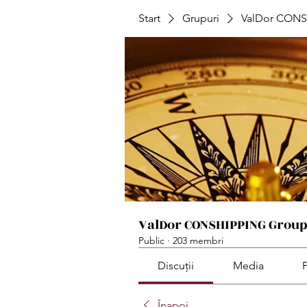
Start
Grupuri
ValDor CONS
ValDor CONSHIPPING Grou
Public
·
203 membri
Discuții
Media
F
Înapoi