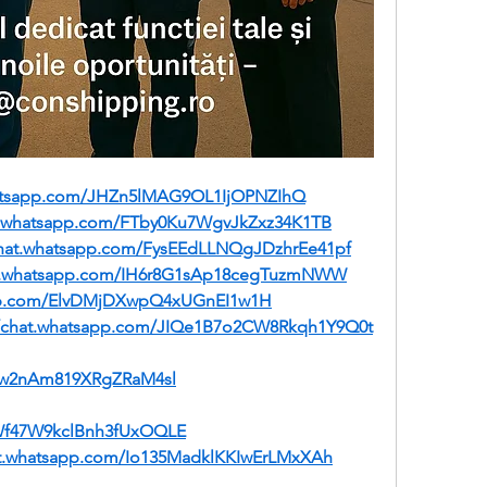
hatsapp.com/JHZn5lMAG9OL1IjOPNZIhQ
at.whatsapp.com/FTby0Ku7WgvJkZxz34K1TB
chat.whatsapp.com/FysEEdLLNQgJDzhrEe41pf
at.whatsapp.com/IH6r8G1sAp18cegTuzmNWW
app.com/ElvDMjDXwpQ4xUGnEI1w1H
//chat.whatsapp.com/JIQe1B7o2CW8Rkqh1Y9Q0t
dI4w2nAm819XRgZRaM4sl
gWf47W9kclBnh3fUxOQLE
at.whatsapp.com/Io135MadklKKIwErLMxXAh