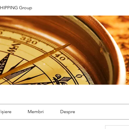
HIPPING Group
p
ișiere
Membri
Despre