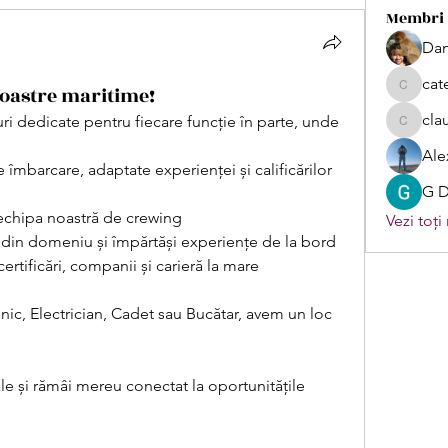
Membri
Dan
cat
noastre maritime!
catetud
cla
ri dedicate pentru fiecare funcție în parte, unde 
claudiu7
Ale
 îmbarcare, adaptate experienței și calificărilor 
G 
u echipa noastră de crewing
Vezi toți
ti din domeniu și împărtăși experiențe de la bord
certificări, companii și carieră la mare
anic, Electrician, Cadet sau Bucătar, avem un loc 
ale și rămâi mereu conectat la oportunitățile 