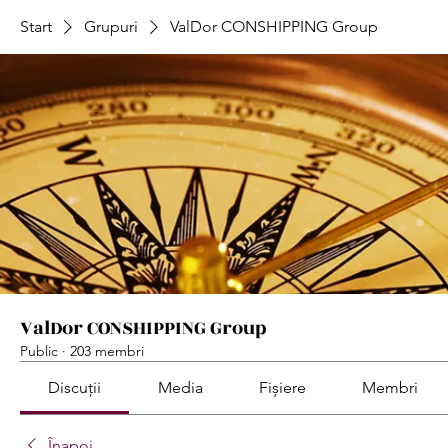
Start
Grupuri
ValDor CONSHIPPING Group
ValDor CONSHIPPING Group
Public
·
203 membri
Discuții
Media
Fișiere
Membri
Înapoi