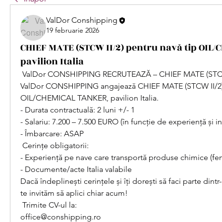
ValDor Conshipping
19 februarie 2026
CHIEF MATE (STCW II/2) pentru navă tip OIL
pavilion Italia
 ValDor CONSHIPPING RECRUTEAZĂ – CHIEF MATE (STCW 
ValDor CONSHIPPING angajează CHIEF MATE (STCW II/2) p
OIL/CHEMICAL TANKER, pavilion Italia.
- Durata contractuală: 2 luni +/- 1
- Salariu: 7.200 – 7.500 EURO (în funcție de experiență și in
- Îmbarcare: ASAP
 Cerințe obligatorii:
- Experiență pe nave care transportă produse chimice (fen
- Documente/acte Italia valabile
Dacă îndeplinești cerințele și îți dorești să faci parte dintr
te invităm să aplici chiar acum!
 Trimite CV-ul la:
office@conshipping.ro