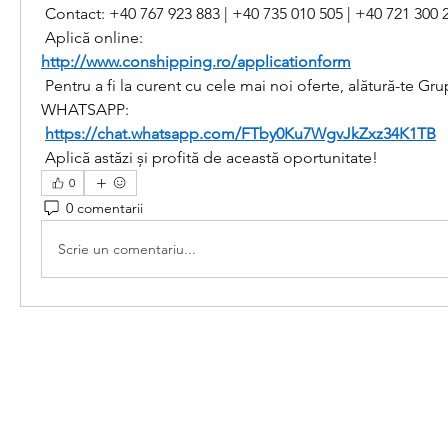
 Contact: +40 767 923 883 | +40 735 010 505 | +40 721 300 
 Aplică online:
http://www.conshipping.ro/applicationform
 Pentru a fi la curent cu cele mai noi oferte, alătură-te Gru
WHATSAPP:
https://chat.whatsapp.com/FTby0Ku7WgvJkZxz34K1TB
 Aplică astăzi și profită de această oportunitate!
0
0 comentarii
Scrie un comentariu...