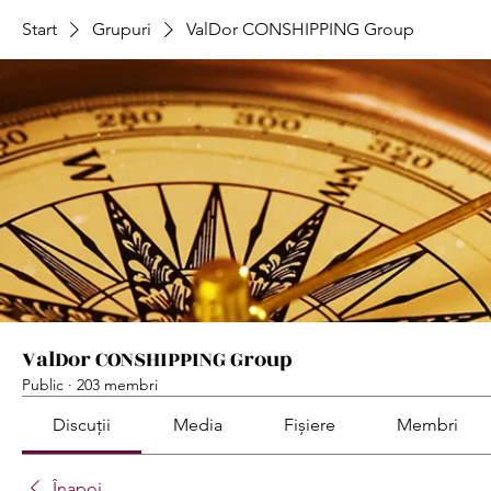
Start
Grupuri
ValDor CONSHIPPING Group
ValDor CONSHIPPING Group
Public
·
203 membri
Discuții
Media
Fișiere
Membri
Înapoi